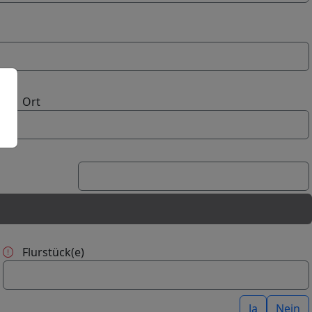
Ort
Flurstück(e)
Ja
Nein