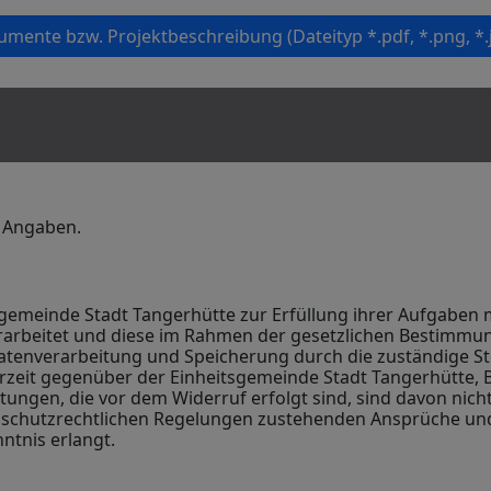
mente bzw. Projektbeschreibung (Dateityp *.pdf, *.png, *.j
r Angaben.
itsgemeinde Stadt Tangerhütte zur Erfüllung ihrer Aufgabe
rbeitet und diese im Rahmen der gesetzlichen Bestimmunge
atenverarbeitung und Speicherung durch die zuständige Stel
erzeit gegenüber der Einheitsgemeinde Stadt Tangerhütte, 
itungen, die vor dem Widerruf erfolgt sind, sind davon nich
schutzrechtlichen Regelungen zustehenden Ansprüche und
ntnis erlangt.